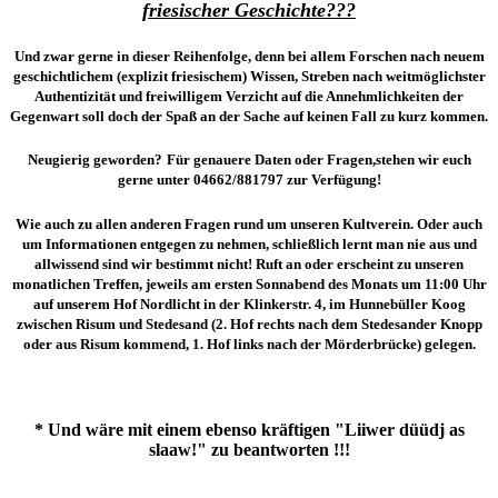
friesischer Geschichte???
Und zwar gerne in dieser Reihenfolge, denn bei allem Forschen nach neuem
geschichtlichem (explizit friesischem) Wissen, Streben nach weitmöglichster
Authentizität und freiwilligem Verzicht auf die Annehmlichkeiten der
Gegenwart soll doch der Spaß an der Sache auf keinen Fall zu kurz kommen.
Neugierig geworden?
Für genauere Daten oder Fragen,stehen wir euch
gerne unter 04662/881797 zur Verfügung!
Wie auch zu allen anderen Fragen rund um unseren Kultverein. Oder auch
um Informationen entgegen zu nehmen, schließlich lernt man nie aus und
allwissend sind wir bestimmt nicht! Ruft an oder erscheint zu unseren
monatlichen Treffen, jeweils am ersten Sonnabend des Monats um 11:00 Uhr
auf unserem Hof Nordlicht in der Klinkerstr. 4, im Hunnebüller Koog
zwischen Risum und Stedesand (2. Hof rechts nach dem Stedesander Knopp
oder aus Risum kommend, 1. Hof links nach der Mörderbrücke) gelegen.
* Und wäre mit einem ebenso kräftigen "Liiwer düüdj as
slaaw!" zu beantworten !!!